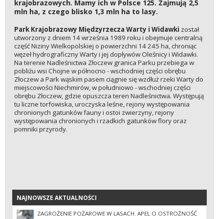
krajobrazowych. Mamy ich w Polsce 125. Zajmują 2,5
mln ha, z czego blisko 1,3 mln ha to lasy.
Park Krajobrazowy Międzyrzecza Warty i Widawki
został
utworzony z dniem 14 września 1989 roku i obejmuje centralną
część Niziny Wielkopolskiej o powierzchni 14 245 ha, chroniąc
węzeł hydrograficzny Warty i jej dopływów Oleśnicy i Widawki.
Na terenie Nadleśnictwa Złoczew granica Parku przebiega w
pobliżu wsi Chojne w północno - wschodniej części obrębu
Złoczew a Park wąskim pasem ciągnie się wzdłuż rzeki Warty do
miejscowości Niechmirów, w południowo - wschodniej części
obrębu Złoczew, gdzie opuszcza teren Nadleśnictwa. Występują
tu liczne torfowiska, uroczyska leśne, rejony występowania
chronionych gatunków fauny i ostoi zwierzyny, rejony
występowania chronionych i rzadkich gatunków flory oraz
pomniki przyrody.
NAJNOWSZE AKTUALNOŚCI
NAJNOWSZE AKTUALNOŚCI
ZAGROŻENIE POŻAROWE W LASACH. APEL O OSTROŻNOŚĆ