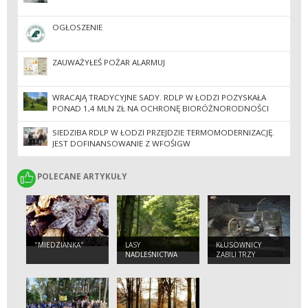
OGŁOSZENIE
ZAUWAŻYŁEŚ POŻAR ALARMUJ
WRACAJĄ TRADYCYJNE SADY. RDLP W ŁODZI POZYSKAŁA
PONAD 1,4 MLN ZŁ NA OCHRONĘ BIORÓŻNORODNOŚCI
SIEDZIBA RDLP W ŁODZI PRZEJDZIE TERMOMODERNIZACJĘ.
JEST DOFINANSOWANIE Z WFOŚIGW
POLECANE ARTYKUŁY
POLECANE ARTYKUŁY
"MIEDZIANKA"
LASY
KŁUSOWNICY
NADLEŚNICTWA
ZABILI TRZY
JELENIE