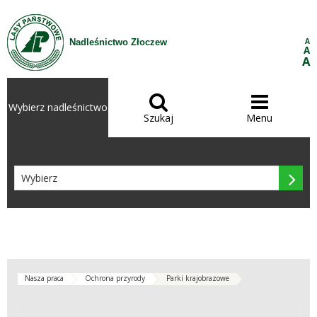
Przejdź do treści
A
Nadleśnictwo Złoczew
A
A


Wybierz nadleśnictwo
Szukaj
Menu

Nasza praca
Ochrona przyrody
Parki krajobrazowe